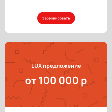
Забронировать
LUX предложение
от 100 000 р
Наши услуги
Портфолио
Вопрос-ответ
Контакты