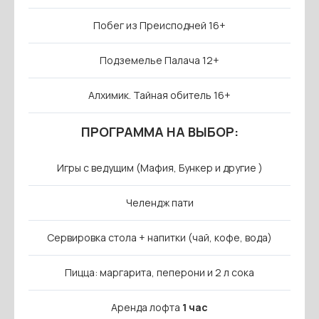
Побег из Преисподней 16+
Подземелье Палача 12+
Алхимик. Тайная обитель 16+
ПРОГРАММА НА ВЫБОР:
Игры с ведущим (Мафия, Бункер и другие )
Челендж пати
Сервировка стола + напитки (чай, кофе, вода)
Пицца: маргарита, пеперони и 2 л сока
Аренда лофта
1 час