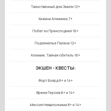
Таинственный дом Эмили 12+
Хижина Алхимика 7+
Побег из Преисподней 16+
Подземелье Палача 12+
Алхимик. Тайная обитель 16+
ЭКШЕН - КВЕСТЫ:
Форт Боярд 6+ и 14+
Время Героев 6+ и 14+
Миссия Невыполнима 8+ и 14+