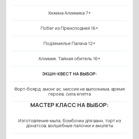
Хижина Алхимика 7+
Побег из Преисподней 16+
Подземелье Палача 12+
Алхимик. Тайная обитель 16+
ЭКШН-КВЕСТ НА ВЫБОР:
Форт-боярд, амонг ас, миссия не выполнима, время
героев, сила египта
МАСТЕР КЛАСС НА ВЫБОР:
Изготовление мыла, бомбочки для ванн, торт из
донатсов, волшебные палочки и амулеты