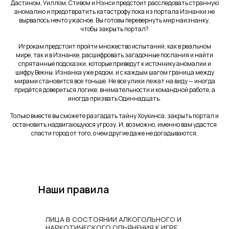
Дастином, Уиллом, Стивом и Нэнси предстоит расследовать странную
аномалию и предотвратить катастрофу пока из портала Изнанки не
вырвалось нечто ужасное. Вы готовы перевернуть мир наизнанку,
чтобы закрыть портал?
Игрокам предстоит пройти множество испытаний, как в реальном
мире, так и в Изнанке, расшифровать загадочные послания и найти
спрятанные подсказки, которые приведут к источнику аномалии и
шифру Векны. Изнанка уже рядом, и с каждым шагом граница между
мирами становится все тоньше. Не все улики лежат на виду — иногда
придётся довериться логике, внимательности и командной работе, а
иногда призвать Одиннадцать.
Только вместе вы сможете разгадать тайну Хоукинса, закрыть портал и
остановить надвигающуюся угрозу. И, возможно, именно вам удастся
спасти город от того, о чем другие даже не догадываются.
Наши правила
ЛИЦА В СОСТОЯНИИ АЛКОГОЛЬНОГО И
НАРКОТИЧЕСКОГО ОПЬЯНЕНИЯ К ИГРЕ