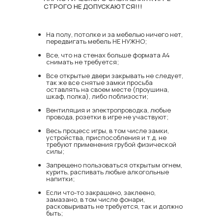
СТРОГО НЕ ДОПУСКАЮТСЯ!!!
На полу, потолке и за мебелью ничего нет,
передвигать мебель НЕ НУЖНО;
Все, что на стенах больше формата А4
снимать не требуется;
Все открытые двери закрывать не следует,
так же все снятые замки просьба
оставлять на своем месте (проушина,
шкаф, полка), либо поблизости;
Вентиляция и электропроводка, любые
провода, розетки в игре не участвуют;
Весь процесс игры, в том числе замки,
устройства, приспособления и т.д. не
требуют применения грубой физической
силы;
Запрещено пользоваться открытым огнем,
курить, распивать любые алкогольные
напитки;
Если что-то закрашено, заклеено,
замазано, в том числе фонари,
расковыривать не требуется, так и должно
быть;