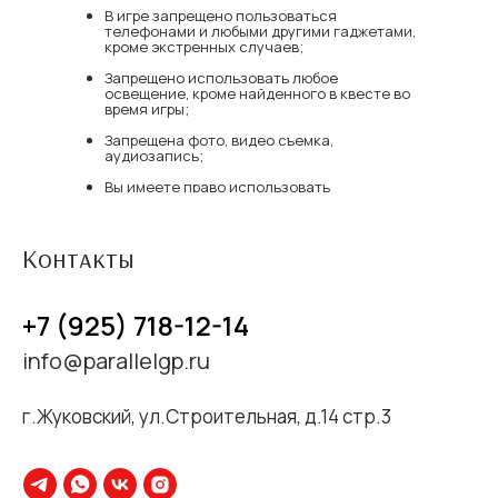
В игре запрещено пользоваться
телефонами и любыми другими гаджетами,
кроме экстренных случаев;
Запрещено использовать любое
освещение, кроме найденного в квесте во
Наши услуги
время игры;
Портфолио
Запрещена фото, видео съемка,
аудиозапись;
Вопрос-ответ
Вы имеете право использовать
неограниченное количество подсказок по
Контакты
рации;
В случае нарушения правил прохождения
Контакты
квеста, игроки предупреждаются 3 раза,
далее игра останавливается.
+7 (925) 718-12-14
При порче реквизита взымается штраф
info@parallelgp.ru
от 5 000 р
ПАРАЛЛЕЛЬ ГРУПП
г.Жуковский, ул.Строительная, д.14 стр.3