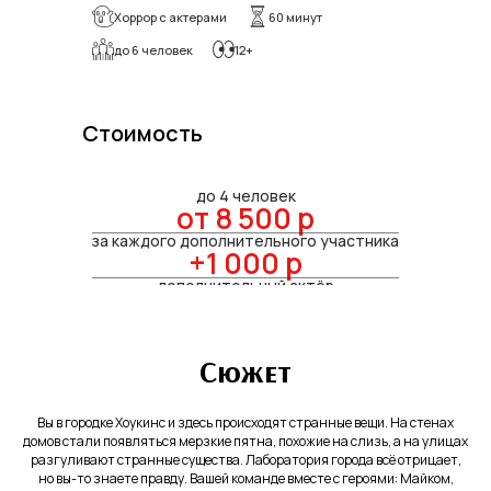
Хоррор с актерами
60 минут
до 6 человек
12+
Стоимость
до 4 человек
от 8 500 р
за каждого дополнительного участника
+1 000 р
дополнительный актёр
+1 000 р
видеосъемка игры
+2 000 р
Сюжет
Вы в городке Хоукинс и здесь происходят странные вещи. На стенах
домов стали появляться мерзкие пятна, похожие на слизь, а на улицах
разгуливают странные существа. Лаборатория города всё отрицает,
но вы-то знаете правду. Вашей команде вместе с героями: Майком,